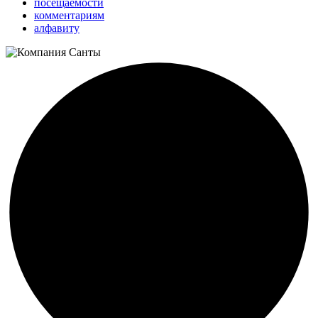
посещаемости
комментариям
алфавиту