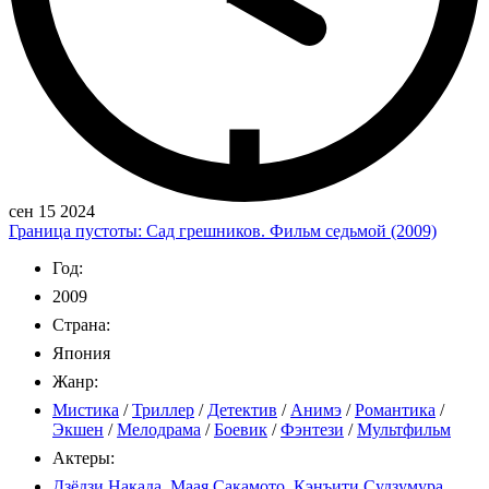
сен 15 2024
Граница пустоты: Сад грешников. Фильм седьмой (2009)
Год:
2009
Страна:
Япония
Жанр:
Мистика
/
Триллер
/
Детектив
/
Анимэ
/
Романтика
/
Экшен
/
Мелодрама
/
Боевик
/
Фэнтези
/
Мультфильм
Актеры:
Дзёдзи Накада
,
Маая Сакамото
,
Кэнъити Судзумура
,