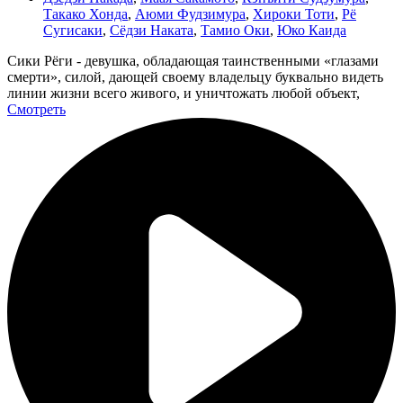
Такако Хонда
,
Аюми Фудзимура
,
Хироки Тоти
,
Рё
Сугисаки
,
Сёдзи Наката
,
Тамио Оки
,
Юко Каида
Сики Рёги - девушка, обладающая таинственными «глазами
смерти», силой, дающей своему владельцу буквально видеть
линии жизни всего живого, и уничтожать любой объект,
Смотреть