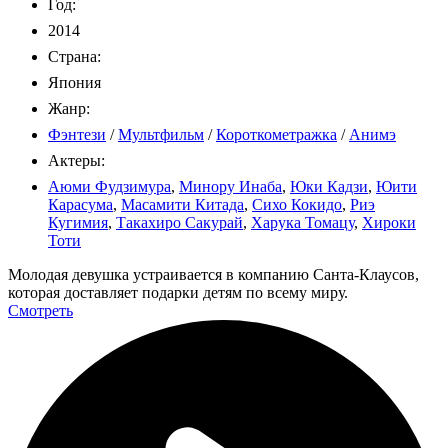
Год:
2014
Страна:
Япония
Жанр:
Фэнтези
/
Мультфильм
/
Короткометражка
/
Анимэ
Актеры:
Аюми Фудзимура
,
Минору Инаба
,
Юки Кадзи
,
Юити
Карасума
,
Масамити Китада
,
Сихо Кокидо
,
Риэ
Кугимия
,
Такахиро Сакурай
,
Харука Томацу
,
Хироки
Тоти
Молодая девушка устраивается в компанию Санта-Клаусов,
которая доставляет подарки детям по всему миру.
Смотреть