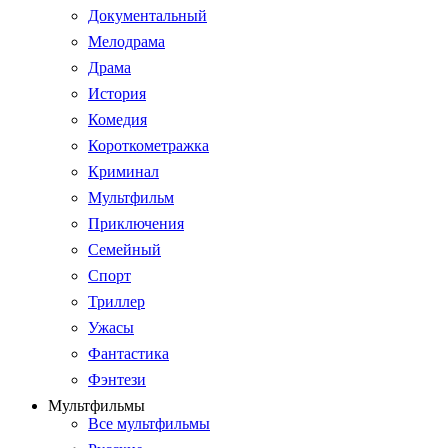
Документальный
Мелодрама
Драма
История
Комедия
Короткометражка
Криминал
Мультфильм
Приключения
Семейный
Спорт
Триллер
Ужасы
Фантастика
Фэнтези
Мультфильмы
Все мультфильмы