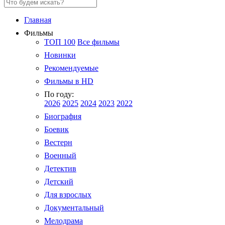
Главная
Фильмы
ТОП 100
Все фильмы
Новинки
Рекомендуемые
Фильмы в HD
По году:
2026
2025
2024
2023
2022
Биография
Боевик
Вестерн
Военный
Детектив
Детский
Для взрослых
Документальный
Мелодрама