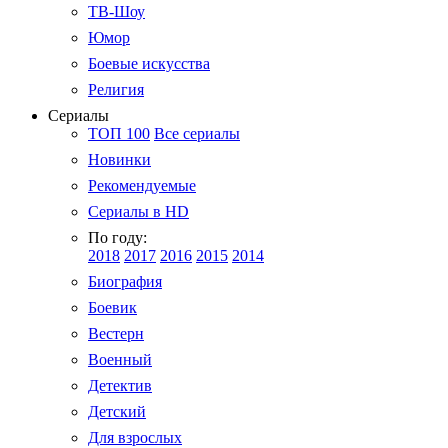
ТВ-Шоу
Юмор
Боевые искусства
Религия
Сериалы
ТОП 100
Все сериалы
Новинки
Рекомендуемые
Сериалы в HD
По году:
2018
2017
2016
2015
2014
Биография
Боевик
Вестерн
Военный
Детектив
Детский
Для взрослых