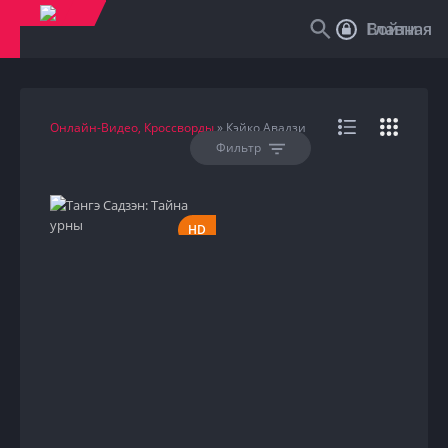
Войти
Главная
Онлайн-Видео, Кроссворды
» Кэйко Авадзи
Фильтр
HD
1966