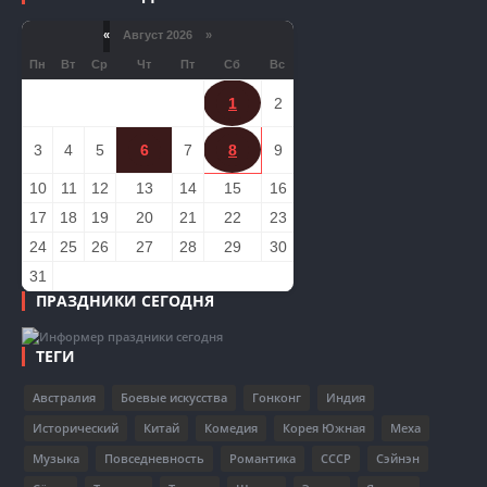
«
Август 2026 »
Пн
Вт
Ср
Чт
Пт
Сб
Вс
1
2
3
4
5
6
7
8
9
10
11
12
13
14
15
16
17
18
19
20
21
22
23
24
25
26
27
28
29
30
31
ПРАЗДНИКИ СЕГОДНЯ
ТЕГИ
Австралия
Боевые искусства
Гонконг
Индия
Исторический
Китай
Комедия
Корея Южная
Меха
Музыка
Повседневность
Романтика
СССР
Сэйнэн