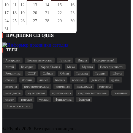
10
11
12
13
14
15
16
17
18
19
20
21
22
23
24
25
26
27
28
29
30
31
ПРАЗДНИКИ СЕГОДНЯ
ТЕГИ
Австралия
Боевые искусства
Гонконг
Индия
Исторический
Китай
Комедия
Корея Южная
Меха
Музыка
Повседневность
Романтика
СССР
Сэйнэн
Сёнен
Таиланд
Турция
Школа
Экшен
Япония
аниме
боевик
военный
детектив
драма
история
короткометражка
криминал
мелодрама
мистика
молодость
мультфильм
приключения
сверхъестественное
семейный
спорт
триллер
ужасы
фантастика
фэнтези
Показать все теги
© Flymix 2026. Все права защищены.