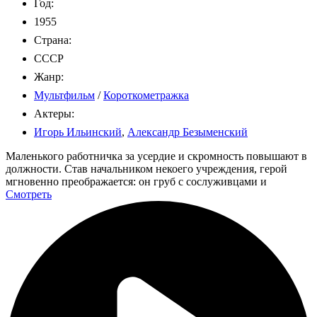
Год:
1955
Страна:
СССР
Жанр:
Мультфильм
/
Короткометражка
Актеры:
Игорь Ильинский
,
Александр Безыменский
Маленького работничка за усердие и скромность повышают в
должности. Став начальником некоего учреждения, герой
мгновенно преображается: он груб с сослуживцами и
Смотреть