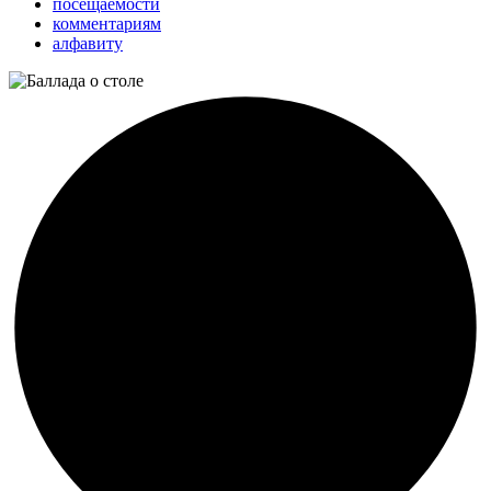
посещаемости
комментариям
алфавиту