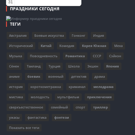
31
ПРАЗДНИКИ СЕГОДНЯ
ТЕГИ
Австралия
Боевые искусства
Гонконг
Индия
Исторический
Китай
Комедия
Корея Южная
Меха
Музыка
Повседневность
Романтика
СССР
Сэйнэн
Сёнен
Таиланд
Турция
Школа
Экшен
Япония
аниме
боевик
военный
детектив
драма
история
короткометражка
криминал
мелодрама
мистика
молодость
мультфильм
приключения
сверхъестественное
семейный
спорт
триллер
ужасы
фантастика
фэнтези
Показать все теги