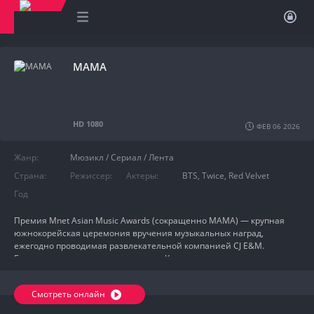
MAMA
HD 1080
ФЕВ 06 2026
Жанр:
Мюзикл
/
Сериал
/
Лента
Страна:
Режиссер:
Актеры:
BTS
,
Twice
,
Red Velvet
Год
Премия Mnet Asian Music Awards (сокращенно MAMA) — крупная
южнокорейская церемония вручения музыкальных наград,
ежегодно проводимая развлекательной компанией CJ E&M.
Большинство призов присуждается K-pop исполнителям, хотя
некоторые награды вручаются и другим азиатским артистам.
Церемония награждения впервые состоялась в Сеуле в 1999 году и
Смотреть онлайн
транслировалась на канале Mnet. С 2010 по 2017 год MAMA
проводилась за пределами Южной Кореи и теперь транслируется