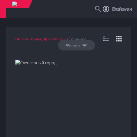
Войти
Главная
Онлайн-Видео, Кроссворды
» То Гён-су
Фильтр
HD
2025