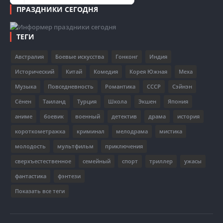
ПРАЗДНИКИ СЕГОДНЯ
ТЕГИ
Австралия
Боевые искусства
Гонконг
Индия
Исторический
Китай
Комедия
Корея Южная
Меха
Музыка
Повседневность
Романтика
СССР
Сэйнэн
Сёнен
Таиланд
Турция
Школа
Экшен
Япония
аниме
боевик
военный
детектив
драма
история
короткометражка
криминал
мелодрама
мистика
молодость
мультфильм
приключения
сверхъестественное
семейный
спорт
триллер
ужасы
фантастика
фэнтези
Показать все теги