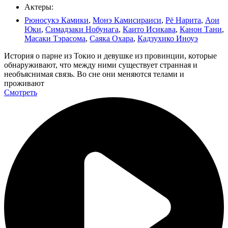
Актеры:
Рюносукэ Камики
,
Монэ Камисираиси
,
Рё Нарита
,
Аои
Юки
,
Симадзаки Нобунага
,
Каито Исикава
,
Канон Тани
,
Масаки Тэрасома
,
Саяка Охара
,
Кадзухико Иноуэ
История о парне из Токио и девушке из провинции, которые
обнаруживают, что между ними существует странная и
необъяснимая связь. Во сне они меняются телами и
проживают
Смотреть