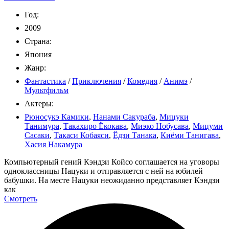
Год:
2009
Страна:
Япония
Жанр:
Фантастика
/
Приключения
/
Комедия
/
Анимэ
/
Мультфильм
Актеры:
Рюносукэ Камики
,
Нанами Сакураба
,
Мицуки
Танимура
,
Такахиро Ёкокава
,
Миэко Нобусава
,
Мицуми
Сасаки
,
Такаси Кобаяси
,
Ёдзи Танака
,
Киёми Танигава
,
Хасия Накамура
Компьютерный гений Кэндзи Койсо соглашается на уговоры
одноклассницы Нацуки и отправляется с ней на юбилей
бабушки. На месте Нацуки неожиданно представляет Кэндзи
как
Смотреть