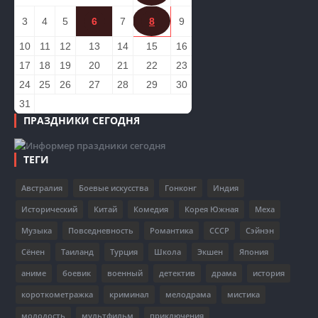
3
4
5
6
7
8
9
10
11
12
13
14
15
16
17
18
19
20
21
22
23
24
25
26
27
28
29
30
31
ПРАЗДНИКИ СЕГОДНЯ
ТЕГИ
Австралия
Боевые искусства
Гонконг
Индия
Исторический
Китай
Комедия
Корея Южная
Меха
Музыка
Повседневность
Романтика
СССР
Сэйнэн
Сёнен
Таиланд
Турция
Школа
Экшен
Япония
аниме
боевик
военный
детектив
драма
история
короткометражка
криминал
мелодрама
мистика
молодость
мультфильм
приключения