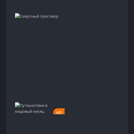
HD
1997
HD