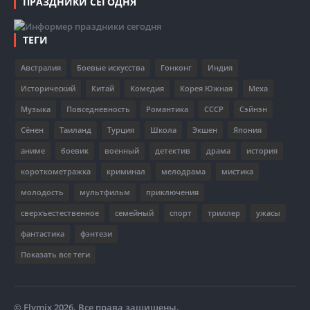
ПРАЗДНИКИ СЕГОДНЯ
ТЕГИ
Австралия
Боевые искусства
Гонконг
Индия
Исторический
Китай
Комедия
Корея Южная
Меха
Музыка
Повседневность
Романтика
СССР
Сэйнэн
Сёнен
Таиланд
Турция
Школа
Экшен
Япония
аниме
боевик
военный
детектив
драма
история
короткометражка
криминал
мелодрама
мистика
молодость
мультфильм
приключения
сверхъестественное
семейный
спорт
триллер
ужасы
фантастика
фэнтези
Показать все теги
© Flymix 2026. Все права защищены.