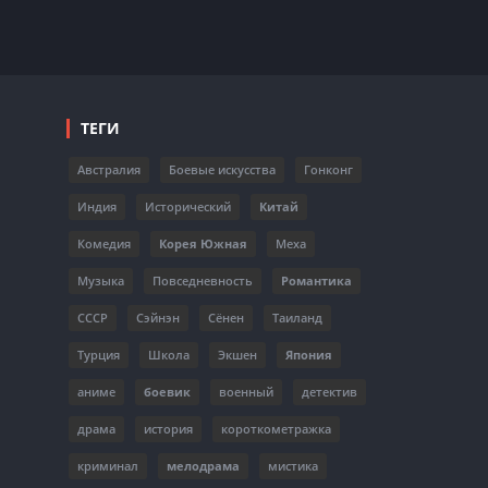
ТЕГИ
Австралия
Боевые искусства
Гонконг
Индия
Исторический
Китай
Комедия
Корея Южная
Меха
Музыка
Повседневность
Романтика
СССР
Сэйнэн
Сёнен
Таиланд
Турция
Школа
Экшен
Япония
аниме
боевик
военный
детектив
драма
история
короткометражка
криминал
мелодрама
мистика