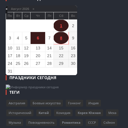
«
Август 2026 »
Пн
Вт
Ср
Чт
Пт
Сб
Вс
1
2
3
4
5
6
7
8
9
10
11
12
13
14
15
16
17
18
19
20
21
22
23
24
25
26
27
28
29
30
31
ПРАЗДНИКИ СЕГОДНЯ
ТЕГИ
Австралия
Боевые искусства
Гонконг
Индия
Исторический
Китай
Комедия
Корея Южная
Меха
Музыка
Повседневность
Романтика
СССР
Сэйнэн