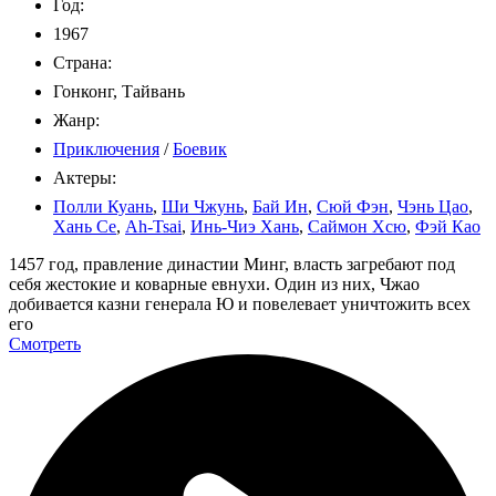
Год:
1967
Страна:
Гонконг, Тайвань
Жанр:
Приключения
/
Боевик
Актеры:
Полли Куань
,
Ши Чжунь
,
Бай Ин
,
Сюй Фэн
,
Чэнь Цао
,
Хань Се
,
Ah-Tsai
,
Инь-Чиэ Хань
,
Саймон Хсю
,
Фэй Као
1457 год, правление династии Минг, власть загребают под
себя жестокие и коварные евнухи. Один из них, Чжао
добивается казни генерала Ю и повелевает уничтожить всех
его
Смотреть