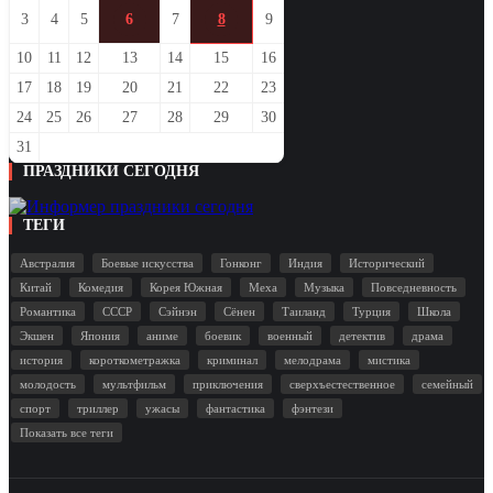
3
4
5
6
7
8
9
10
11
12
13
14
15
16
17
18
19
20
21
22
23
24
25
26
27
28
29
30
31
ПРАЗДНИКИ СЕГОДНЯ
ТЕГИ
Австралия
Боевые искусства
Гонконг
Индия
Исторический
Китай
Комедия
Корея Южная
Меха
Музыка
Повседневность
Романтика
СССР
Сэйнэн
Сёнен
Таиланд
Турция
Школа
Экшен
Япония
аниме
боевик
военный
детектив
драма
история
короткометражка
криминал
мелодрама
мистика
молодость
мультфильм
приключения
сверхъестественное
семейный
спорт
триллер
ужасы
фантастика
фэнтези
Показать все теги