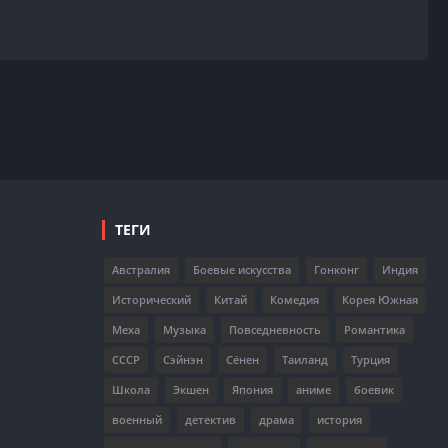
ТЕГИ
Австралия
Боевые искусства
Гонконг
Индия
Исторический
Китай
Комедия
Корея Южная
Меха
Музыка
Повседневность
Романтика
СССР
Сэйнэн
Сёнен
Таиланд
Турция
Школа
Экшен
Япония
аниме
боевик
военный
детектив
драма
история