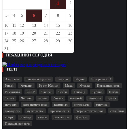
1
2
3
4
5
6
7
8
9
10
11
12
13
14
15
16
17
18
19
20
21
22
23
24
25
26
27
28
29
30
31
ПРАЗДНИКИ СЕГОДНЯ
ТЕГИ
Австралия
Боевые искусства
Гонконг
Индия
Исторический
Китай
Комедия
Корея Южная
Меха
Музыка
Повседневность
Романтика
СССР
Сэйнэн
Сёнен
Таиланд
Турция
Школа
Экшен
Япония
аниме
боевик
военный
детектив
драма
история
короткометражка
криминал
мелодрама
мистика
молодость
мультфильм
приключения
сверхъестественное
семейный
спорт
триллер
ужасы
фантастика
фэнтези
Показать все теги