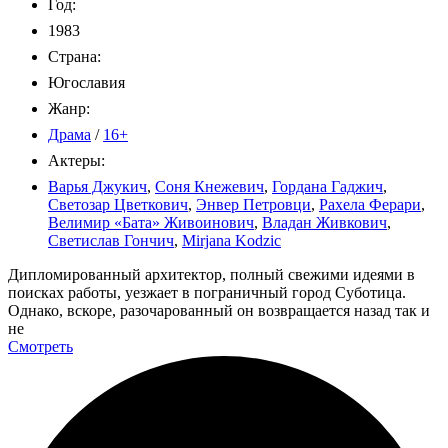
Год:
1983
Страна:
Югославия
Жанр:
Драма
/
16+
Актеры:
Варья Джукич
,
Соня Кнежевич
,
Гордана Гаджич
,
Светозар Цветкович
,
Энвер Петровци
,
Рахела Ферари
,
Велимир «Бата» Живоинович
,
Владан Живкович
,
Светислав Гончич
,
Mirjana Kodzic
Дипломированный архитектор, полный свежими идеями в
поисках работы, уезжает в пограничный город Суботица.
Однако, вскоре, разочарованный он возвращается назад так и
не
Смотреть