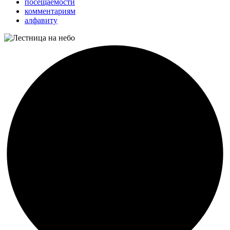
посещаемости
комментариям
алфавиту