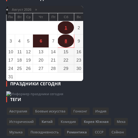
«
Август 2026 »
Пн
Вт
Ср
Чт
Пт
Сб
Вс
1
2
3
4
5
6
7
8
9
10
11
12
13
14
15
16
17
18
19
20
21
22
23
24
25
26
27
28
29
30
31
ПРАЗДНИКИ СЕГОДНЯ
ТЕГИ
Австралия
Боевые искусства
Гонконг
Индия
Исторический
Китай
Комедия
Корея Южная
Меха
Музыка
Повседневность
Романтика
СССР
Сэйнэн