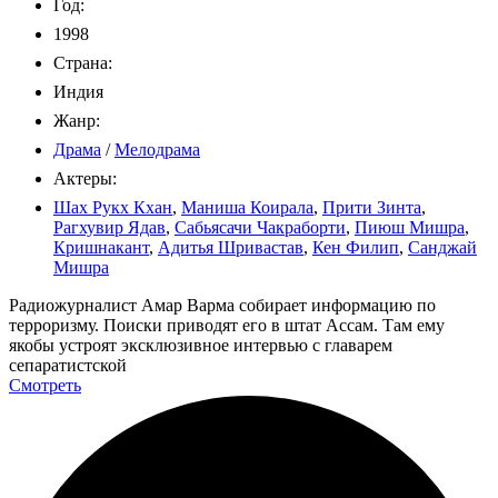
Год:
1998
Страна:
Индия
Жанр:
Драма
/
Мелодрама
Актеры:
Шах Рукх Кхан
,
Маниша Коирала
,
Прити Зинта
,
Рагхувир Ядав
,
Сабьясачи Чакраборти
,
Пиюш Мишра
,
Кришнакант
,
Адитья Шривастав
,
Кен Филип
,
Санджай
Мишра
Радиожурналист Амар Варма собирает информацию по
терроризму. Поиски приводят его в штат Ассам. Там ему
якобы устроят эксклюзивное интервью с главарем
сепаратистской
Смотреть