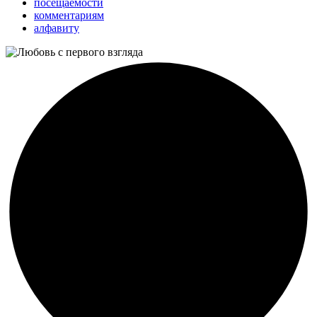
посещаемости
комментариям
алфавиту