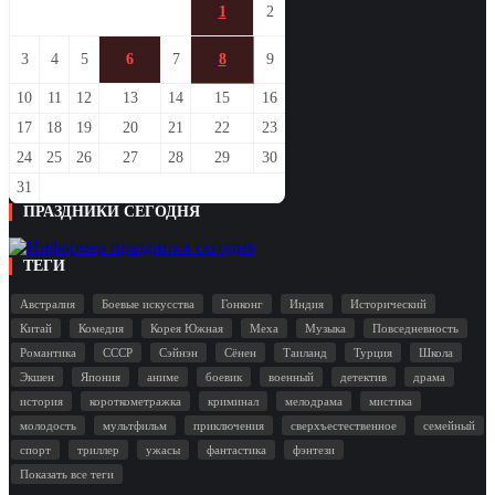
1
2
3
4
5
6
7
8
9
10
11
12
13
14
15
16
17
18
19
20
21
22
23
24
25
26
27
28
29
30
31
ПРАЗДНИКИ СЕГОДНЯ
ТЕГИ
Австралия
Боевые искусства
Гонконг
Индия
Исторический
Китай
Комедия
Корея Южная
Меха
Музыка
Повседневность
Романтика
СССР
Сэйнэн
Сёнен
Таиланд
Турция
Школа
Экшен
Япония
аниме
боевик
военный
детектив
драма
история
короткометражка
криминал
мелодрама
мистика
молодость
мультфильм
приключения
сверхъестественное
семейный
спорт
триллер
ужасы
фантастика
фэнтези
Показать все теги