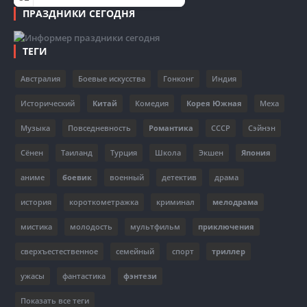
ПРАЗДНИКИ СЕГОДНЯ
ТЕГИ
Австралия
Боевые искусства
Гонконг
Индия
Исторический
Китай
Комедия
Корея Южная
Меха
Музыка
Повседневность
Романтика
СССР
Сэйнэн
Сёнен
Таиланд
Турция
Школа
Экшен
Япония
аниме
боевик
военный
детектив
драма
история
короткометражка
криминал
мелодрама
мистика
молодость
мультфильм
приключения
сверхъестественное
семейный
спорт
триллер
ужасы
фантастика
фэнтези
Показать все теги