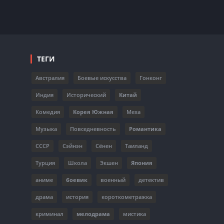
ТЕГИ
Австралия
Боевые искусства
Гонконг
Индия
Исторический
Китай
Комедия
Корея Южная
Меха
Музыка
Повседневность
Романтика
СССР
Сэйнэн
Сёнен
Таиланд
Турция
Школа
Экшен
Япония
аниме
боевик
военный
детектив
драма
история
короткометражка
криминал
мелодрама
мистика