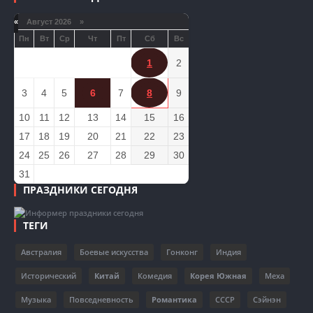
«
Август 2026 »
Пн
Вт
Ср
Чт
Пт
Сб
Вс
1
2
3
4
5
6
7
8
9
10
11
12
13
14
15
16
17
18
19
20
21
22
23
24
25
26
27
28
29
30
31
ПРАЗДНИКИ СЕГОДНЯ
ТЕГИ
Австралия
Боевые искусства
Гонконг
Индия
Исторический
Китай
Комедия
Корея Южная
Меха
Музыка
Повседневность
Романтика
СССР
Сэйнэн