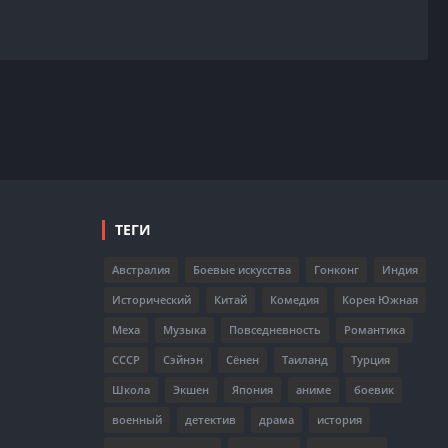
ТЕГИ
Австралия
Боевые искусства
Гонконг
Индия
Исторический
Китай
Комедия
Корея Южная
Меха
Музыка
Повседневность
Романтика
СССР
Сэйнэн
Сёнен
Таиланд
Турция
Школа
Экшен
Япония
аниме
боевик
военный
детектив
драма
история