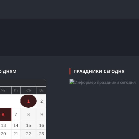
О ДНЯМ
ПРАЗДНИКИ СЕГОДНЯ
Чт
Пт
Сб
Вс
1
2
6
7
8
9
13
14
15
16
20
21
22
23