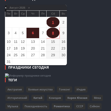
«
Август 2026 »
Пн
Вт
Ср
Чт
Пт
Сб
Вс
1
2
3
4
5
6
7
8
9
10
11
12
13
14
15
16
17
18
19
20
21
22
23
24
25
26
27
28
29
30
31
ПРАЗДНИКИ СЕГОДНЯ
ТЕГИ
Австралия
Боевые искусства
Гонконг
Индия
Исторический
Китай
Комедия
Корея Южная
Меха
Музыка
Повседневность
Романтика
СССР
Сэйнэн