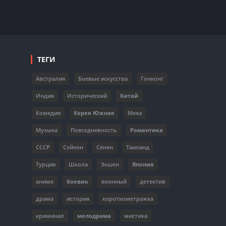
ТЕГИ
Австралия
Боевые искусства
Гонконг
Индия
Исторический
Китай
Комедия
Корея Южная
Меха
Музыка
Повседневность
Романтика
СССР
Сэйнэн
Сёнен
Таиланд
Турция
Школа
Экшен
Япония
аниме
боевик
военный
детектив
драма
история
короткометражка
криминал
мелодрама
мистика