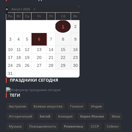
«
Август 2026 »
Пн
Вт
Ср
Чт
Пт
Сб
Вс
1
2
3
4
5
6
7
8
9
10
11
12
13
14
15
16
17
18
19
20
21
22
23
24
25
26
27
28
29
30
31
ПРАЗДНИКИ СЕГОДНЯ
ТЕГИ
Австралия
Боевые искусства
Гонконг
Индия
Исторический
Китай
Комедия
Корея Южная
Меха
Музыка
Повседневность
Романтика
СССР
Сэйнэн