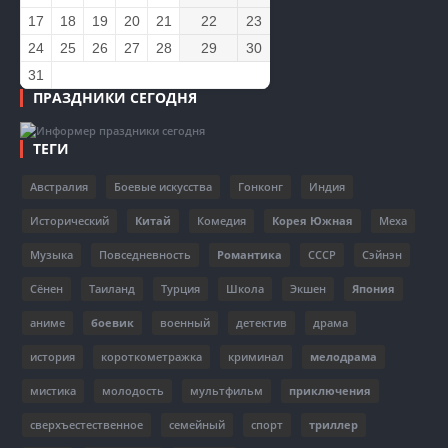
17
18
19
20
21
22
23
24
25
26
27
28
29
30
31
ПРАЗДНИКИ СЕГОДНЯ
ТЕГИ
Австралия
Боевые искусства
Гонконг
Индия
Исторический
Китай
Комедия
Корея Южная
Меха
Музыка
Повседневность
Романтика
СССР
Сэйнэн
Сёнен
Таиланд
Турция
Школа
Экшен
Япония
аниме
боевик
военный
детектив
драма
история
короткометражка
криминал
мелодрама
мистика
молодость
мультфильм
приключения
сверхъестественное
семейный
спорт
триллер