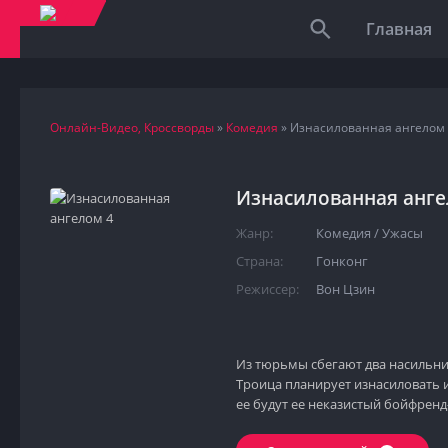
Главная
Онлайн-Видео, Кроссворды
»
Комедия
» Изнасилованная ангелом
Изнасилованная анге
Жанр:
Комедия
/
Ужасы
Страна:
Гонконг
Режиссер:
Вон Цзин
Из тюрьмы сбегают два насильни
Троица планирует изнасиловать 
ее будут ее неказистый бойфренд