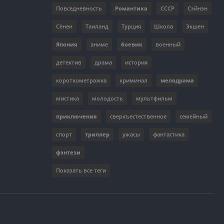
Повседневность
Романтика
СССР
Сэйнэн
Сёнен
Таиланд
Турция
Школа
Экшен
Япония
аниме
боевик
военный
детектив
драма
история
короткометражка
криминал
мелодрама
мистика
молодость
мультфильм
приключения
сверхъестественное
семейный
спорт
триллер
ужасы
фантастика
фэнтези
Показать все теги