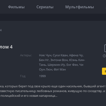
Фильмы
Сериалы
Мультфильмы
 4
лом 4
Актеры:
Ник Чун
,
Суки Кван
,
Афена Чу
,
Бен Нг
,
Энтони Вон
,
Юэнь Кин-
Тань
,
Шермин Иу
,
Енг Фэн
,
Чи
Оун Люн
,
Фэт Мэн
Год
1999
ка, которых берет под свое крыло еще один насильник, бывший агент 
известную писательницу любовных романов, живущую по соседству, 
-полицейский и его новая напарница...