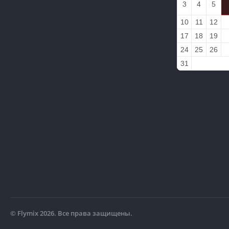
3
4
5
10
11
12
17
18
19
24
25
26
31
© Flymix 2026. Все права защищены.