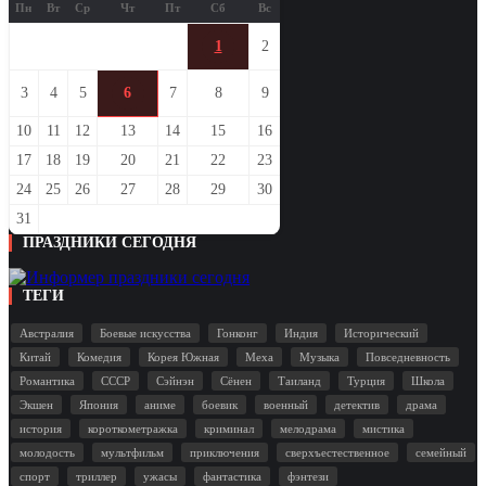
Пн
Вт
Ср
Чт
Пт
Сб
Вс
1
2
3
4
5
6
7
8
9
10
11
12
13
14
15
16
17
18
19
20
21
22
23
24
25
26
27
28
29
30
31
ПРАЗДНИКИ СЕГОДНЯ
ТЕГИ
Австралия
Боевые искусства
Гонконг
Индия
Исторический
Китай
Комедия
Корея Южная
Меха
Музыка
Повседневность
Романтика
СССР
Сэйнэн
Сёнен
Таиланд
Турция
Школа
Экшен
Япония
аниме
боевик
военный
детектив
драма
история
короткометражка
криминал
мелодрама
мистика
молодость
мультфильм
приключения
сверхъестественное
семейный
спорт
триллер
ужасы
фантастика
фэнтези