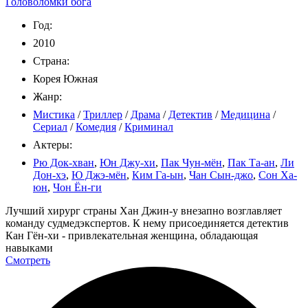
Головоломки бога
Год:
2010
Страна:
Корея Южная
Жанр:
Мистика
/
Триллер
/
Драма
/
Детектив
/
Медицина
/
Сериал
/
Комедия
/
Криминал
Актеры:
Рю Док-хван
,
Юн Джу-хи
,
Пак Чун-мён
,
Пак Та-ан
,
Ли
Дон-хэ
,
Ю Джэ-мён
,
Ким Га-ын
,
Чан Сын-джо
,
Сон Ха-
юн
,
Чон Ён-ги
Лучший хирург страны Хан Джин-у внезапно возглавляет
команду судмедэкспертов. К нему присоединяется детектив
Кан Гён-хи - привлекательная женщина, обладающая
навыками
Смотреть