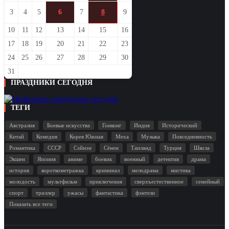
3
4
5
6
7
8
9
10
11
12
13
14
15
16
17
18
19
20
21
22
23
24
25
26
27
28
29
30
31
ПРАЗДНИКИ СЕГОДНЯ
ТЕГИ
Австралия
Боевые искусства
Гонконг
Индия
Исторический
Китай
Комедия
Корея Южная
Меха
Музыка
Повседневность
Романтика
СССР
Сэйнэн
Сёнен
Таиланд
Турция
Школа
Экшен
Япония
аниме
боевик
военный
детектив
драма
история
короткометражка
криминал
мелодрама
мистика
молодость
мультфильм
приключения
сверхъестественное
семейный
спорт
триллер
ужасы
фантастика
фэнтези
Показать все теги