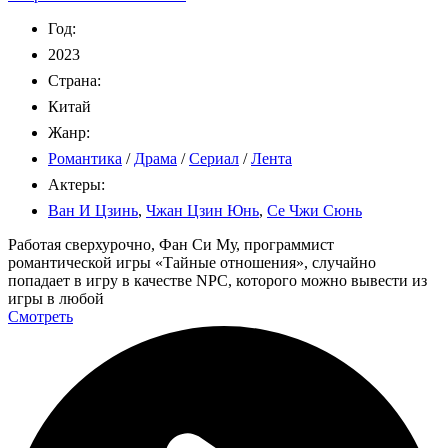
Год:
2023
Страна:
Китай
Жанр:
Романтика
/
Драма
/
Сериал
/
Лента
Актеры:
Ван И Цзинь
,
Чжан Цзин Юнь
,
Се Чжи Сюнь
Работая сверхурочно, Фан Си Му, программист
романтической игры «Тайные отношения», случайно
попадает в игру в качестве NPC, которого можно вывести из
игры в любой
Смотреть