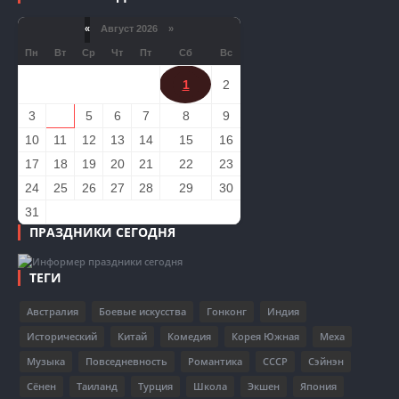
«
Август 2026 »
Пн
Вт
Ср
Чт
Пт
Сб
Вс
1
2
3
4
5
6
7
8
9
10
11
12
13
14
15
16
17
18
19
20
21
22
23
24
25
26
27
28
29
30
31
ПРАЗДНИКИ СЕГОДНЯ
ТЕГИ
Австралия
Боевые искусства
Гонконг
Индия
Исторический
Китай
Комедия
Корея Южная
Меха
Музыка
Повседневность
Романтика
СССР
Сэйнэн
Сёнен
Таиланд
Турция
Школа
Экшен
Япония