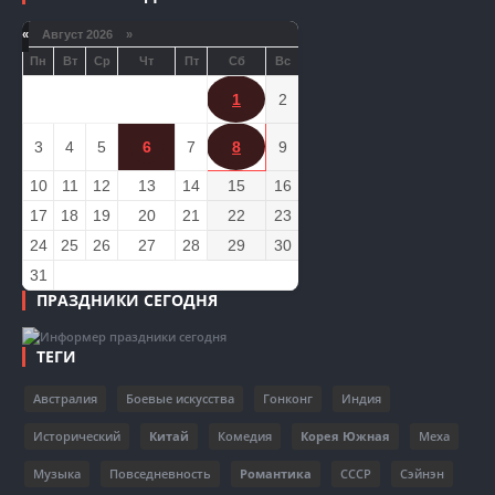
«
Август 2026 »
Пн
Вт
Ср
Чт
Пт
Сб
Вс
1
2
3
4
5
6
7
8
9
10
11
12
13
14
15
16
17
18
19
20
21
22
23
24
25
26
27
28
29
30
31
ПРАЗДНИКИ СЕГОДНЯ
ТЕГИ
Австралия
Боевые искусства
Гонконг
Индия
Исторический
Китай
Комедия
Корея Южная
Меха
Музыка
Повседневность
Романтика
СССР
Сэйнэн