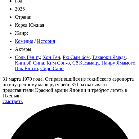
Год:
2025
Страна:
Корея Южная
Жанр:
Комедия
/
История
Актеры:
Соль Гён-гу
,
Хон Гён
,
Рю Сын-бом
,
Такаюки Ямада
,
Киппэй Сина
,
Ким Сон-о
,
Сё Касамацу
,
Наиру Ямамото
,
Пак Ён-гю
,
Сиро Сано
31 марта 1970 года. Отправившийся из токийского аэропорта
по внутреннему маршруту рейс 351 захватывают
представители Красной армии Японии и требуют лететь в
Пхеньян.
Смотреть