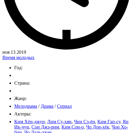
ноя 13 2019
Время молодых
Год:
Страна:
Жанр:
Мелодрама
/
Драма
/
Сериал
Актеры:
Ким Хён-джун
,
Лим Су-хян
,
Чин Сэ-ён
,
Ким Гап-су
,
Ян
Ик-чун
,
Сон Джэ-рим
,
Ким Сон-о
,
Чо Дон-хёк
,
Чон Хо-
бин
,
Чо Даль-хван