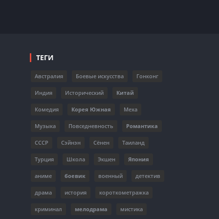
ТЕГИ
Австралия
Боевые искусства
Гонконг
Индия
Исторический
Китай
Комедия
Корея Южная
Меха
Музыка
Повседневность
Романтика
СССР
Сэйнэн
Сёнен
Таиланд
Турция
Школа
Экшен
Япония
аниме
боевик
военный
детектив
драма
история
короткометражка
криминал
мелодрама
мистика