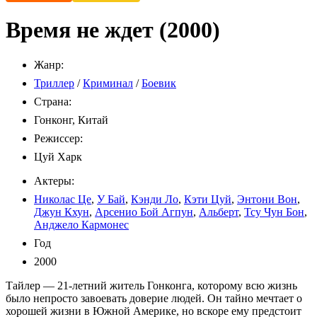
Время не ждет (2000)
Жанр:
Триллер
/
Криминал
/
Боевик
Страна:
Гонконг, Китай
Режиссер:
Цуй Харк
Актеры:
Николас Це
,
У Бай
,
Кэнди Ло
,
Кэти Цуй
,
Энтони Вон
,
Джун Кхун
,
Арсенио Бой Агпун
,
Альберт
,
Тсу Чун Бон
,
Анджело Кармонес
Год
2000
Тайлер — 21-летний житель Гонконга, которому всю жизнь
было непросто завоевать доверие людей. Он тайно мечтает о
хорошей жизни в Южной Америке, но вскоре ему предстоит