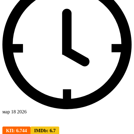
мар 18 2026
КП:
6.744
IMDb:
6.7