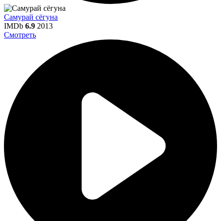
Самурай сёгуна
IMDb
6.9
2013
Смотреть