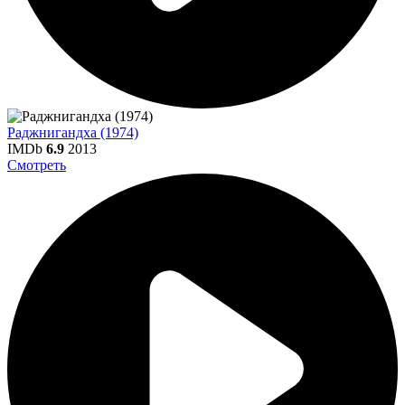
Раджнигандха (1974)
IMDb
6.9
2013
Смотреть