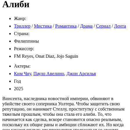
Алиби
Жанр:
Триллер
/
Мистика
/
Романтика
/
Драма
/
Сериал
/
Лента
Страна:
Филиппины
Режиссер:
FM Reyes, Onat Diaz, Jojo Saguin
Актеры:
Ким Чиу
,
Пауло Авелино
,
Джон Арсилья
Год
2025
Винсента, наследника новостной империи, обвиняют в
убийстве своего соперника Уолтера. Чтобы защитить свою
репутацию, он нанимает Стеллу, проститутку с собственным
тяжелым прошлым, чтобы она стала его алиби. То, что
начинается как сделка, вскоре становится опасно реальным,
поскольку их общие раны и амбиции сближают их. Но когда
они узнают правду, им приходится столкнуться со своими