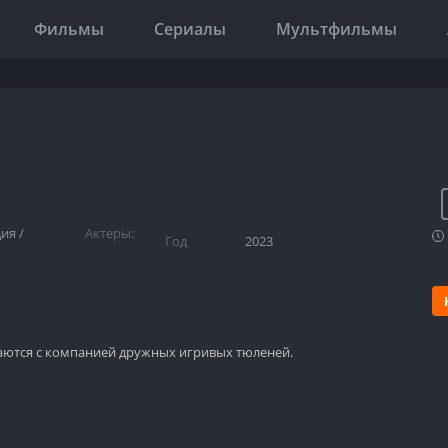
Фильмы
Сериалы
Мультфильмы
дия
/
Актеры:
Год
2023
аются с компанией дружных игривых тюленей.