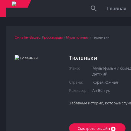
Главная
Онлайн-Видео, Кроссворды
»
Мультфильм
» Тюленьки
Тюленьки
Жанр:
Мультфильм
/
Коме
Детский
Страна:
Корея Южная
Режиссер:
Ан Бён-ук
Забавные истории, которые случ
Смотреть онлайн